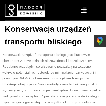
Konserwacja urządzeń
transportu bliskiego
Konserwacja urządzeń transportu bliskiego jest kluczowym
elementem zapewnienia ich niezawodności i bezpieczeństwa.
Regularne przeglądy i serwisowanie pozwalają na wczesne
wykrycie potencjalnych usterek, co minimalizuje ryzyko awarii i
przestojów. Właściwa
konserwacja urządzeń transportu
bliskiego
obejmuje zarówno kontrolę stanu technicznego, jak i
wymianę zużytych części, co jest niezbędne do zachowania pełnej
funkcjonalności urządzeń. Specjalistyczne podejście do każdego
typu dźwignicy gwarantuje, że wszystkie elementy są dokładnie